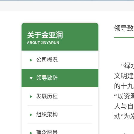
领导致
关于金亚润
ABOUT JINYARUN
公司概况
“绿水
文明建
领导致辞
的十九
“以资
发展历程
人与自
组织架构
动”为
理念愿景