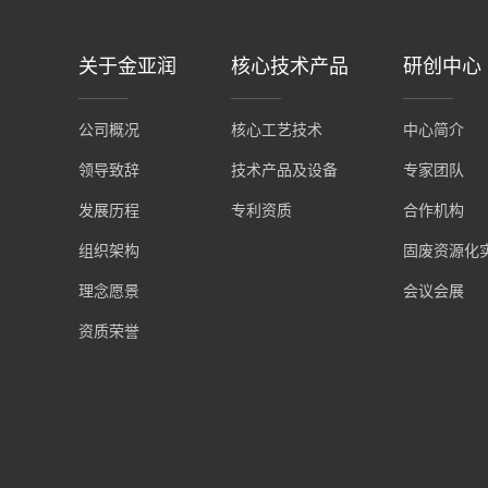
关于金亚润
核心技术产品
研创中心
公司概况
核心工艺技术
中心简介
领导致辞
技术产品及设备
专家团队
发展历程
专利资质
合作机构
组织架构
固废资源化
理念愿景
会议会展
资质荣誉