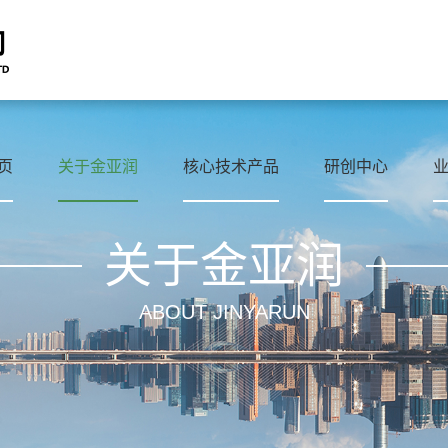
页
关于金亚润
核心技术产品
研创中心
关于金亚润
ABOUT JINYARUN