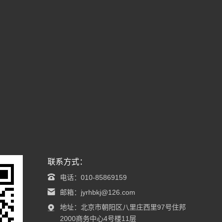
联系方式：
电话：010-85869159
邮箱：jyrhbkj@126.com
地址：北京市朝阳区八里庄西里97号住邦
2000商务中心4号楼11层