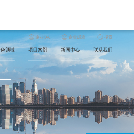
企业OA
企业邮箱
搜索
业务领域
项目案例
新闻中心
联系我们